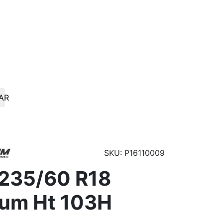
AR
SKU: P16110009
235/60 R18
um Ht 103H