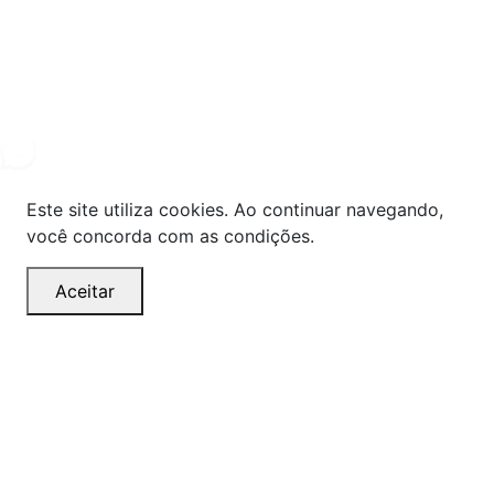
Powered By
© Copyright MHF MANUTENÇAÕ DE VEICULOS LTDA -
24578949000131
2024. Todos os direitos reservados.
Este site utiliza cookies. Ao continuar navegando,
você concorda com as condições.
Aceitar