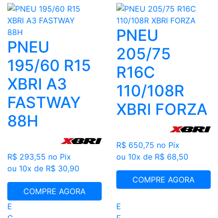
PNEU
PNEU
205/75
195/60 R15
R16C
XBRI A3
110/108R
FASTWAY
XBRI FORZA
88H
R$ 650,75
no Pix
R$ 293,55
no Pix
ou 10x de R$ 68,50
ou 10x de R$ 30,90
COMPRE AGORA
COMPRE AGORA
E
E
C
E