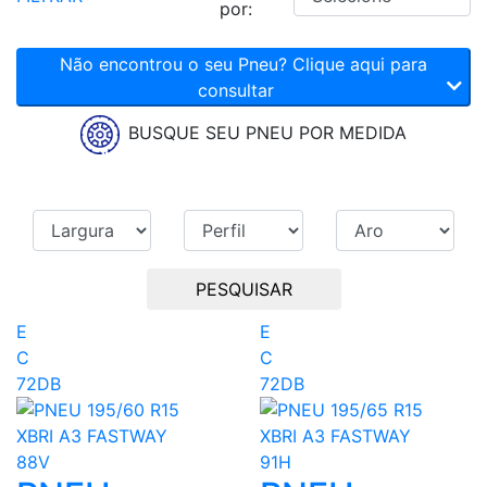
por:
Não encontrou o seu Pneu? Clique aqui para
consultar
BUSQUE SEU PNEU POR MEDIDA
PESQUISAR
E
E
C
C
72DB
72DB