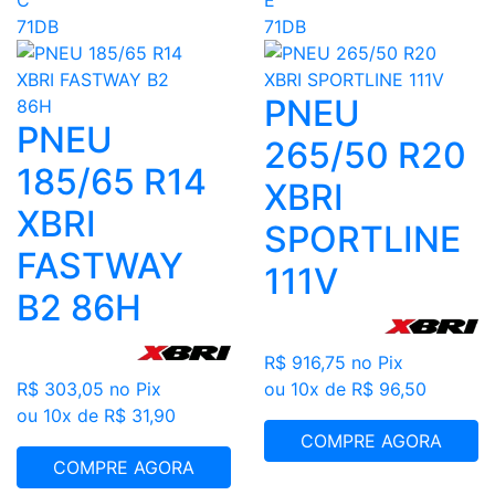
71DB
71DB
PNEU
PNEU
265/50 R20
185/65 R14
XBRI
XBRI
SPORTLINE
FASTWAY
111V
B2 86H
R$ 916,75
no Pix
R$ 303,05
no Pix
ou 10x de R$ 96,50
ou 10x de R$ 31,90
COMPRE AGORA
COMPRE AGORA