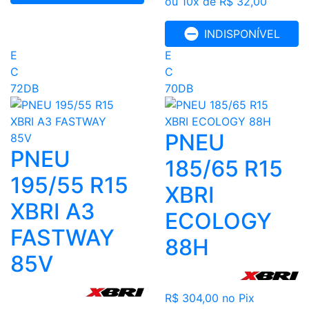
ou 10x de R$ 32,00
INDISPONÍVEL
E
E
C
C
72DB
70DB
PNEU
PNEU
185/65 R15
195/55 R15
XBRI
XBRI A3
ECOLOGY
FASTWAY
88H
85V
R$ 304,00
no Pix