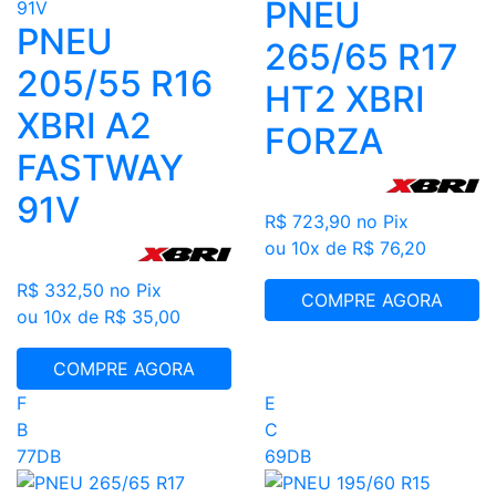
PNEU
PNEU
265/65 R17
205/55 R16
HT2 XBRI
XBRI A2
FORZA
FASTWAY
91V
R$ 723,90
no Pix
ou 10x de R$ 76,20
R$ 332,50
no Pix
COMPRE AGORA
ou 10x de R$ 35,00
COMPRE AGORA
F
E
B
C
77DB
69DB