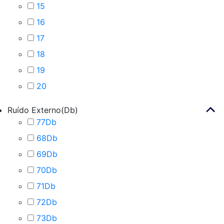
15
16
17
18
19
20
Ruído Externo(Db)
77Db
68Db
69Db
70Db
71Db
72Db
73Db