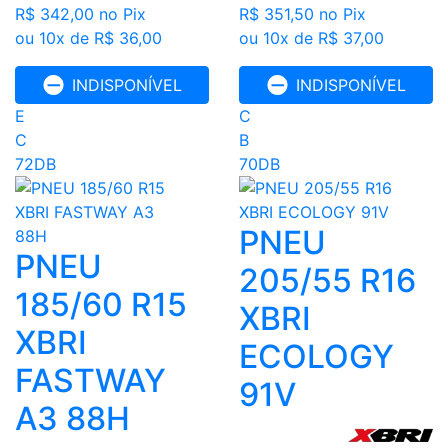
R$ 342,00
no Pix
R$ 351,50
no Pix
ou 10x de R$ 36,00
ou 10x de R$ 37,00
INDISPONÍVEL
INDISPONÍVEL
E
C
C
B
72DB
70DB
PNEU
PNEU
205/55 R16
185/60 R15
XBRI
XBRI
ECOLOGY
FASTWAY
91V
A3 88H