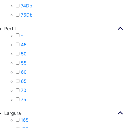
74Db
75Db
Perfil
-
45
50
55
60
65
70
75
Largura
165