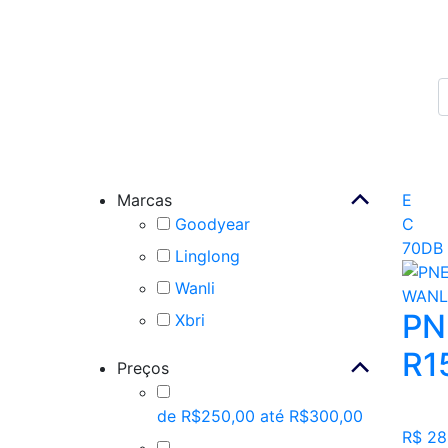
Marcas
E
Goodyear
C
70DB
Linglong
Wanli
PN
Xbri
R1
Preços
de R$250,00 até R$300,00
R$ 2