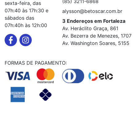
(85) 3211-6868
sexta-feira, das
07h:40 às 17h:30 e
alysson@betoscar.com.br
sábados das
3 Endereços em Fortaleza
07h:40h às 12h:00
Av. Heráclito Graça, 861
Av. Bezerra de Menezes, 1707
Av. Washington Soares, 5155
FORMAS DE PAGAMENTO:
Powered By
© Copyright MHF MANUTENÇAÕ DE VEICULOS LTDA -
24578949000131