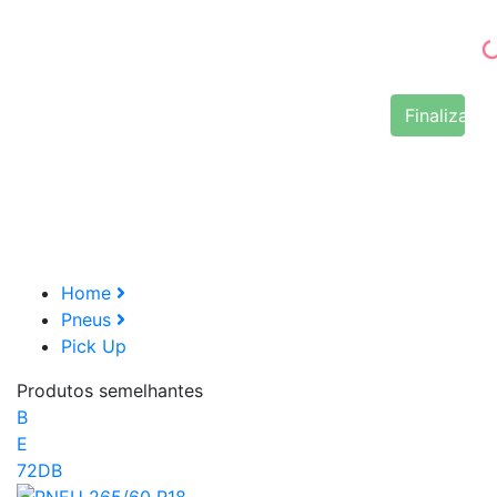
Finalizar 
Home
Pneus
Pick Up
Produtos semelhantes
B
E
72DB