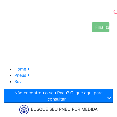
Finalizar 
Home
Pneus
Suv
Não encontrou o seu Pneu? Clique aqui para
consultar
BUSQUE SEU PNEU POR MEDIDA