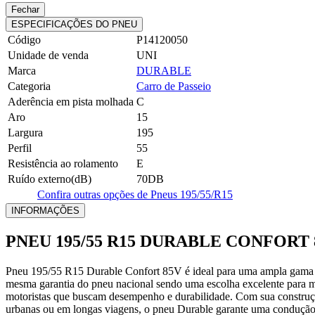
Fechar
ESPECIFICAÇÕES DO PNEU
Código
P14120050
Unidade de venda
UNI
Marca
DURABLE
Categoria
Carro de Passeio
Aderência em pista molhada
C
Aro
15
Largura
195
Perfil
55
Resistência ao rolamento
E
Ruído externo(dB)
70DB
Confira outras opções de Pneus 195/55/R15
INFORMAÇÕES
PNEU 195/55 R15 DURABLE CONFORT 
Pneu 195/55 R15 Durable Confort 85V é ideal para uma ampla gama d
mesma garantia do pneu nacional sendo uma escolha excelente para m
motoristas que buscam desempenho e durabilidade. Com sua construçã
urbanas ou em longas viagens, o pneu Durable garante uma condução 