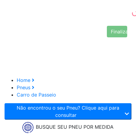
Finalizar 
Home
Pneus
Carro de Passeio
Não encontrou o seu Pneu? Clique aqui para
consultar
BUSQUE SEU PNEU POR MEDIDA