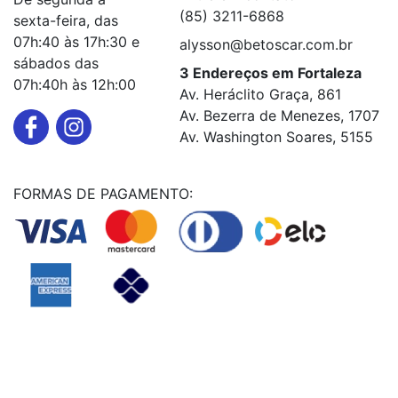
(85) 3211-6868
sexta-feira, das
07h:40 às 17h:30 e
alysson@betoscar.com.br
sábados das
3 Endereços em Fortaleza
07h:40h às 12h:00
Av. Heráclito Graça, 861
Av. Bezerra de Menezes, 1707
Av. Washington Soares, 5155
FORMAS DE PAGAMENTO:
Powered By
© Copyright MHF MANUTENÇAÕ DE VEICULOS LTDA -
24578949000131