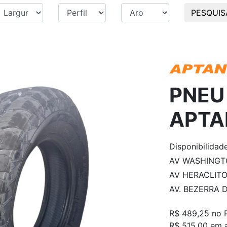
PESQUIS
PNEU 
APTA
Disponibilidad
AV WASHINGTO
AV HERACLITO 
AV. BEZERRA D
R$ 489,25
no 
R$ 515,00 em 