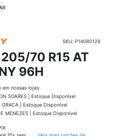
AR
SKU: P14080128
205/70 R15 AT
NY 96H
e
em nossas lojas:
N SOARES | Estoque Disponível
GRACA | Estoque Disponível
E MENEZES | Estoque Disponível
PIX
até 10x sem
Veja mais opções de