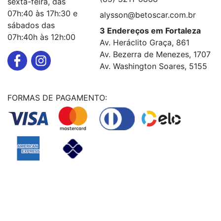
sexta-feira, das
07h:40 às 17h:30 e
alysson@betoscar.com.br
sábados das
3 Endereços em Fortaleza
07h:40h às 12h:00
Av. Heráclito Graça, 861
Av. Bezerra de Menezes, 1707
Av. Washington Soares, 5155
FORMAS DE PAGAMENTO:
Powered By
© Copyright MHF MANUTENÇAÕ DE VEICULOS LTDA -
24578949000131