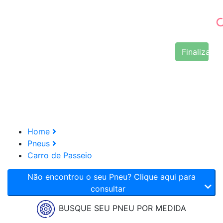
Finalizar 
Home
Pneus
Carro de Passeio
Não encontrou o seu Pneu? Clique aqui para
consultar
BUSQUE SEU PNEU POR MEDIDA