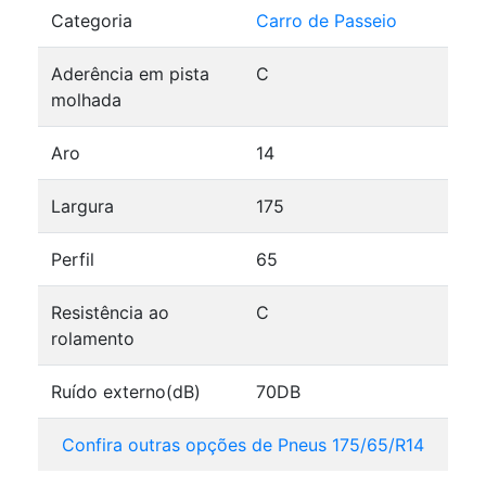
Categoria
Carro de Passeio
Aderência em pista
C
molhada
Aro
14
Largura
175
Perfil
65
Resistência ao
C
rolamento
Ruído externo(dB)
70DB
Confira outras opções de Pneus 175/65/R14