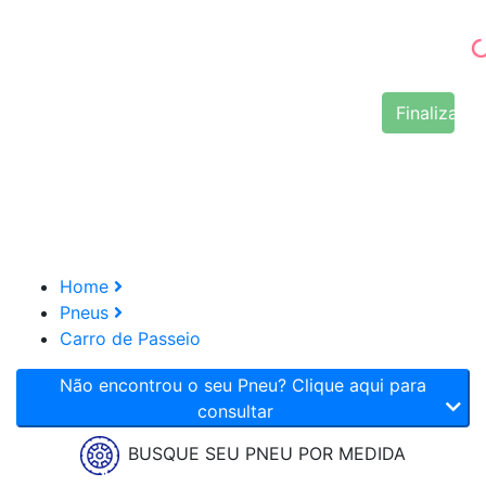
Finalizar 
Home
Pneus
Carro de Passeio
Não encontrou o seu Pneu? Clique aqui para
consultar
BUSQUE SEU PNEU POR MEDIDA