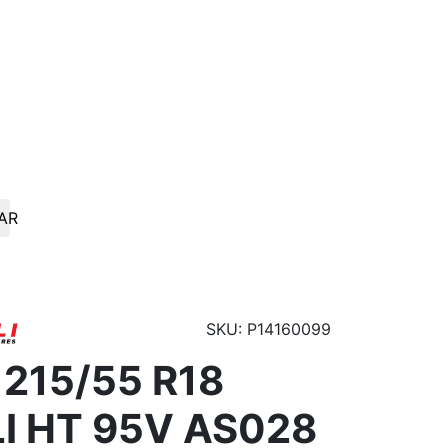
AR
SKU: P14160099
215/55 R18
I HT 95V AS028