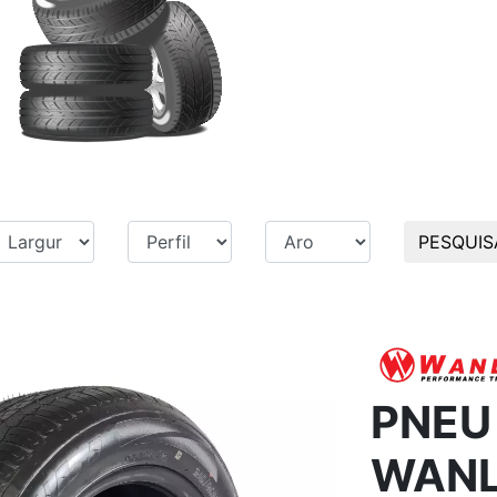
PESQUIS
PNEU 
WANL