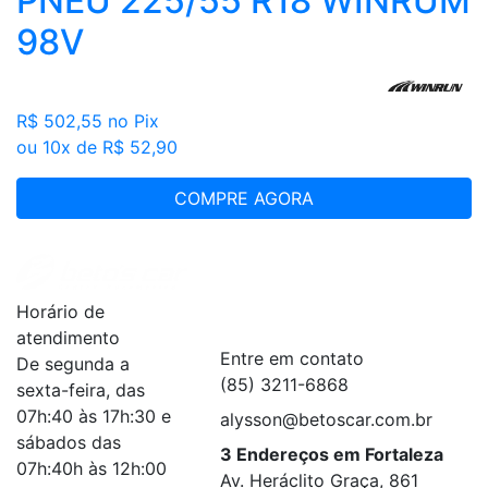
PNEU 225/55 R18 WINRUM
98V
R$ 502,55
no Pix
ou 10x de R$ 52,90
COMPRE AGORA
Institucional
+
Horário de
Serviços
+
atendimento
Entre em contato
De segunda a
(85) 3211-6868
sexta-feira, das
07h:40 às 17h:30 e
alysson@betoscar.com.br
sábados das
3 Endereços em Fortaleza
07h:40h às 12h:00
Av. Heráclito Graça, 861