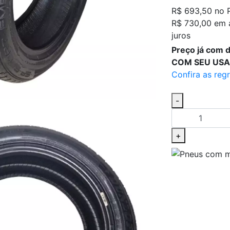
R$ 693,50
no 
R$ 730,00 em 
juros
Preço já com
COM SEU USA
Confira as reg
-
+