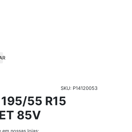
AR
SKU: P14120053
195/55 R15
ET 85V
e
em nossas lojas: