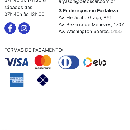
07h:40 às 17h:30 e
alysson@betoscar.com.br
sábados das
3 Endereços em Fortaleza
07h:40h às 12h:00
Av. Heráclito Graça, 861
Av. Bezerra de Menezes, 1707
Av. Washington Soares, 5155
FORMAS DE PAGAMENTO:
Powered By
© Copyright MHF MANUTENÇAÕ DE VEICULOS LTDA -
24578949000131
2024. Todos os direitos reservados.