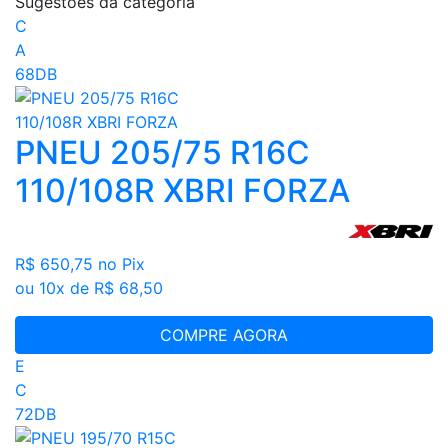
Sugestões da categoria
C
A
68DB
PNEU 205/75 R16C
110/108R XBRI FORZA
R$ 650,75
no Pix
ou 10x de R$ 68,50
COMPRE AGORA
E
C
72DB