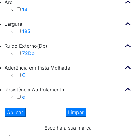
Aro
14
Largura
195
Ruído Externo(Db)
72Db
Aderência em Pista Molhada
C
Resistência Ao Rolamento
e
Aplicar
Limpar
Escolha
a sua marca