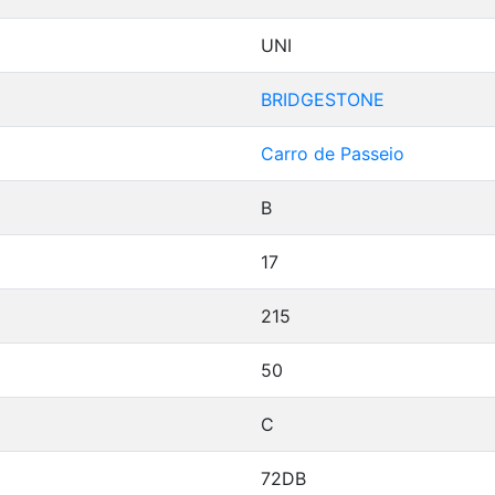
UNI
BRIDGESTONE
Carro de Passeio
B
17
215
50
C
72DB