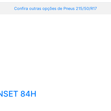
Confira outras opções de Pneus 215/50/R17
NSET 84H