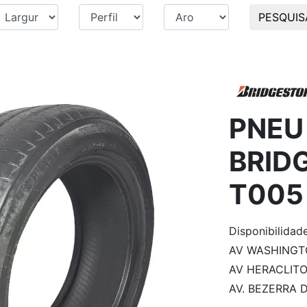
PESQUIS
PNEU 
BRID
T005
Disponibilidad
AV WASHINGTON
AV HERACLITO 
AV. BEZERRA D