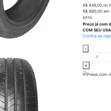
R$ 646,00
no 
R$ 680,00 em 
juros
Preço já com
COM SEU USA
Confira as reg
-
+