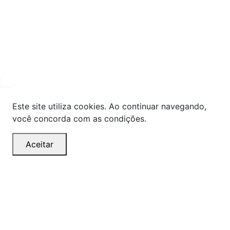
Powered By
© Copyright MHF MANUTENÇAÕ DE VEICULOS LTDA -
24578949000131
2024. Todos os direitos reservados.
Este site utiliza cookies. Ao continuar navegando,
você concorda com as condições.
Aceitar