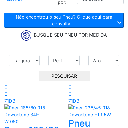
por:
Não encontrou o seu Pneu? Clique aqui para
consultar
BUSQUE SEU PNEU POR MEDIDA
PESQUISAR
E
C
E
C
71DB
71DB
Pneu