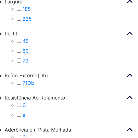
Largura
185
225
Perfil
45
60
70
Ruído Externo(Db)
71Db
Resistência Ao Rolamento
C
e
Aderência em Pista Molhada
C