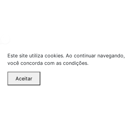
Powered By
© Copyright MHF MANUTENÇAÕ DE VEICULOS LTDA -
24578949000131
2024. Todos os direitos reservados.
Este site utiliza cookies. Ao continuar navegando,
você concorda com as condições.
Aceitar