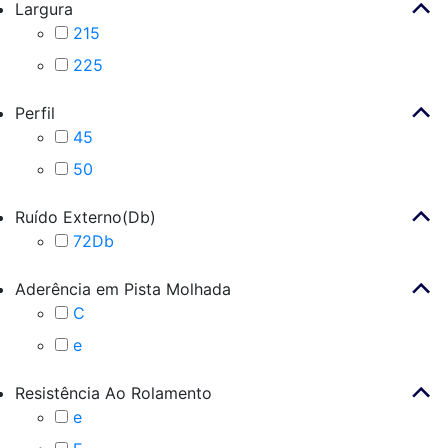
Largura
215
225
Perfil
45
50
Ruído Externo(Db)
72Db
Aderência em Pista Molhada
C
e
Resistência Ao Rolamento
e