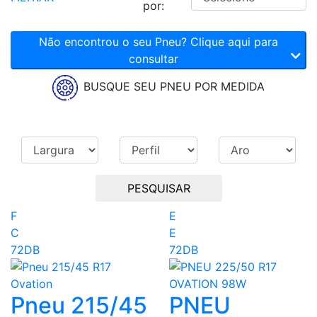
por:
Não encontrou o seu Pneu? Clique aqui para
consultar
BUSQUE SEU PNEU POR MEDIDA
PESQUISAR
F
E
C
E
72DB
72DB
Pneu 215/45
PNEU