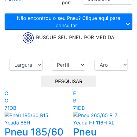
por:
Não encontrou o seu Pneu? Clique aqui para
consultar
BUSQUE SEU PNEU POR MEDIDA
PESQUISAR
C
E
C
B
71DB
71DB
Pneu 185/60
Pneu