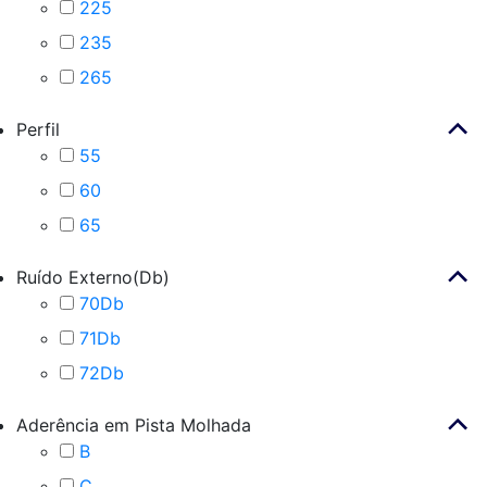
225
235
265
Perfil
55
60
65
Ruído Externo(Db)
70Db
71Db
72Db
Aderência em Pista Molhada
B
C